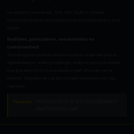
Uw veiligheid is onze aanpak. Sinds 1931 houdt A.P. Schalken
Nachtveiligheidsdienst zich actief bezig met het beveiligingsvak in al z’n
facetten.
Bedrijven, particulieren, evenementen en
(semi)overheid
Tot onze nog altijd groeiende klantenkring behoren onder meer lokale en
regionale bedrijven, onderwijsinstellingen, banken en particuliere objecten.
Deze groei bevestigt ons in onze aanpak en geeft vertrouwen voor de
toekomst. Graag laten we u op deze site nader kennismaken met onze
organisatie.
Vacature:
ENTHOUSIASTE BEVEILIGINGSBEAMBTE
PARTTIME/FULLTIME