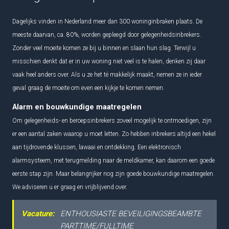
Dagelijks vinden in Nederland meer dan 300 woninginbraken plaats. De
meeste daarvan, ca. 80%, worden gepleegd door gelegenheidsinbrekers.
Zonder veel moeite komen ze bij u binnen en slaan hun slag. Terwijl u
misschien denkt dat er in uw woning niet veel is te halen, denken zij daar
vaak heel anders over. Als u ze het té makkelijk maakt, nemen ze in ieder
geval graag de moeite om even een kijkje te komen nemen.
Alarm en bouwkundige maatregelen
Om gelegenheids- en beroepsinbrekers zoveel mogelijk te ontmoedigen, zijn
er een aantal zaken waarop u moet letten. Zo hebben inbrekers altijd een hekel
aan tijdrovende klussen, lawaai en ontdekking. Een elektronisch
alarmsysteem, met terugmelding naar de meldkamer, kan daarom een goede
eerste stap zijn. Maar belangrijker nog zijn goede bouwkundige maatregelen.
We adviseren u er graag en vrijblijvend over.
Vacature:
ENTHOUSIASTE BEVEILIGINGSBEAMBTE
PARTTIME/FULLTIME